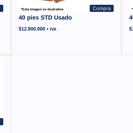
a
Compra
*Esta imagen es ilustrativa
*
40 pies STD Usado
4
$
12.900.000
$
+ IVA
a